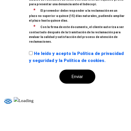
para presentar una denuncia ante el Indecopi.
*
El proveedor debe responder a la reclamación en un
plazo no superior a quince (15) días naturales, pudiendo ampliar
el plazo hasta quince días.
*
Con la firma de este documento, el cliente autoriza a ser
contactado después de la tramitación de la reclamación para
evaluar la calidad y satisfacción del proceso de atención de
reclamaciones.
He leído y acepto la Política de privacidad
y seguridad y la Política de cookies.